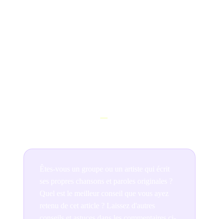
chansons aux États-Unis
. Le concours d'écriture de
chansons des États-Unis rend hommage à des auteurs-
compositeurs du monde entier. Les gagnants venaient
d'Australie, du Japon, du Canada, du Royaume-Uni,
d'Allemagne, du Brésil, d'Afrique du Sud, des États-
Unis, etc. Les anciens gagnants ont obtenu des contrats
d'enregistrement, ont diffusé leurs chansons au cinéma,
à la télévision et ont obtenu des contrats avec des
artistes majeurs. Consultez le concours d'écriture de
chansons des États-Unis
ici
.
Êtes-vous un groupe ou un artiste qui écrit
ses propres chansons et paroles originales ?
Quel est le meilleur conseil que vous ayez
retenu de cet article ? Laissez d'autres
conseils et astuces dans les commentaires ci-