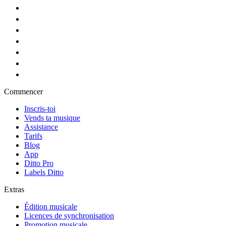
Commencer
Inscris-toi
Vends ta musique
Assistance
Tarifs
Blog
App
Ditto Pro
Labels Ditto
Extras
Édition musicale
Licences de synchronisation
Promotion musicale