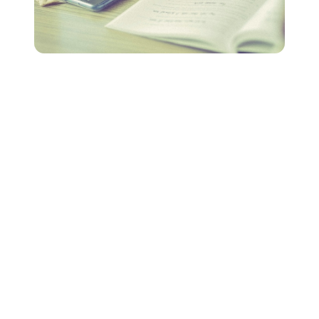
La rime est l'un des outils les plus importants qu'un
auteur-compositeur puisse utiliser pour faire ressortir
son œuvre. Outil mnémotechnique classique, la rime
rendra votre chanson plus mémorable, tout en ajoutant
de la structure et de l'uniformité à votre travail. Mais il
peut être difficile de déterminer quoi et comment rimer.
Example :
Le classique des Beatles, « Let It Be »
Quand je me trouve dans une situation difficile,
Mere Mary vient me voir,
En prononçant des paroles de sagesse,