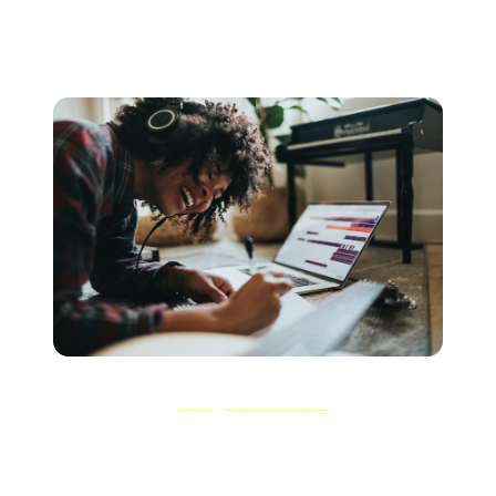
combinaison magique de texte, de mélodie et de
rythme.
Quand il s'agit de
arranger une chanson
du point de vue
des paroles, c'est une phrase mémorable qui se répète
tout au long de la chanson. On le trouve fréquemment
(mais pas toujours) dans la section des chœurs.