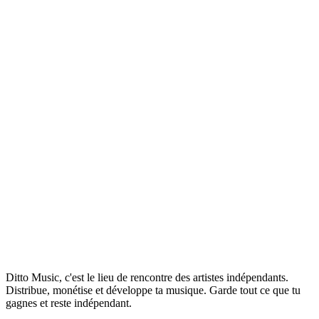
votre carrière.
ÉCRITURE DE CHANSONS
Que sont les redevances
mécaniques ? Expliqué pour les
musiciens
Réclamez-vous toutes les redevances mécaniques qui
vous sont dues ? Si vous ne travaillez pas encore avec
un éditeur de musique, il y a de fortes chances que
1 Apr 2026
Read →
vous passiez à côté d'une occasion.
Ditto Music, c'est le lieu de rencontre des artistes indépendants.
Distribue, monétise et développe ta musique. Garde tout ce que tu
gagnes et reste indépendant.