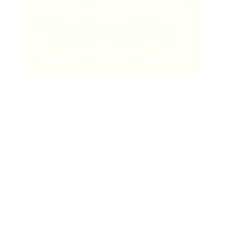
« J'aime bien partir d'une idée, mais là
encore, il se peut que je sois assise
devant le clavier et que je joue un tas
d'accords qui sonnent bien ensemble, et
quelque chose m'inspire une idée. »
Diane Warren a écrit des chansons qui ont atteint la #1
des Billboard Charts, enregistrées par les plus grands
artistes de notre époque : Céline Dion, Cher, Aerosmith,
Starship, Toni Braxton, etc.
About the author :
This article you is present by
Concours d'écriture de