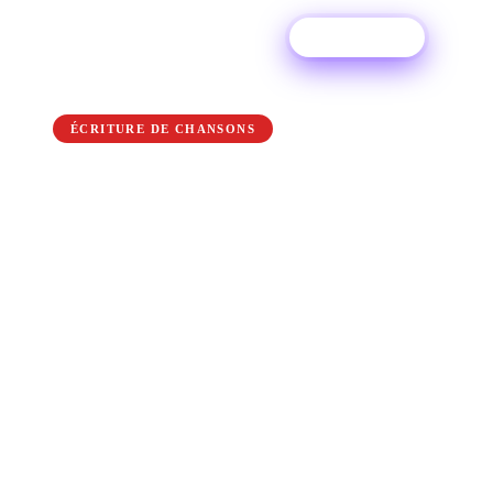
Essai gratuit
← Back to the blog
ÉCRITURE DE CHANSONS
Songwriting 101 : 5
conseils pour une
meilleure écriture lyrique
Passez à la vitesse supérieure en matière
d'écriture de chansons et ajoutez ces 5 conseils
pour écrire de meilleures paroles à votre
routine. Rendant hommage à des auteurs-
compositeurs du monde entier, USA
Songwriting Competition a aidé des musiciens à