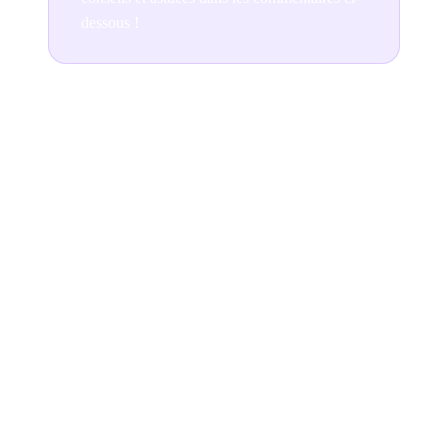
dessous !
Join the conversation
READ NEXT