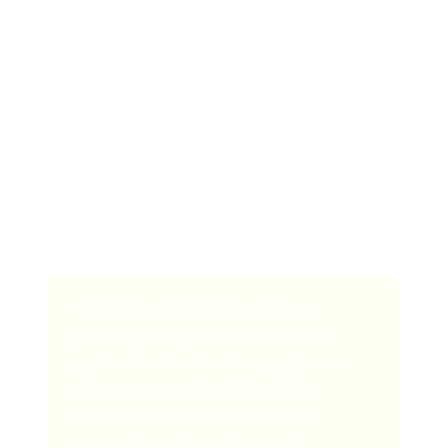
dans cette section que la graine de la chanson est
réduite à une partie mémorable de la chanson.
Par exemple, le chœur condense le couplet et le pré-
refrain en de courtes phrases répétées soutenues par la
répétition d'une mélodie.
Certains auteurs-compositeurs écrivent le Chorus
en premier, comme l'auteur-compositeur John
Legend, lauréat d'un Grammy :
« D'habitude, j'écris le refrain en
premier parce que cela m'aide à me
guider dans la direction que je veux
donner aux couplets. Ensuite, je
commence à m'amuser avec des
progressions d'accords pour le