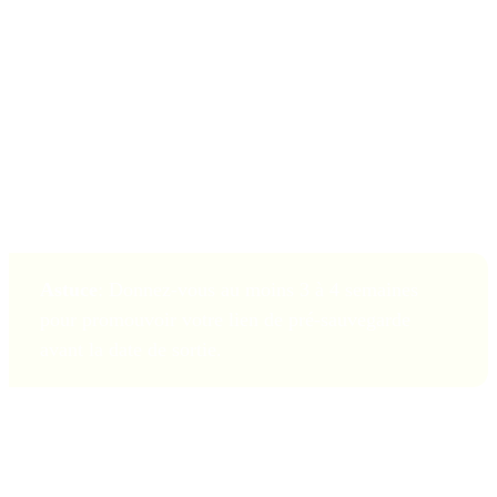
Vous pouvez également envisager de collaborer avec des
influenceurs des réseaux sociaux ou d'autres personnalités de
l'industrie. Les blogueurs, les animateurs de radio ou même d'autres
artistes de votre scène qui ont de bons abonnés peuvent tous vous
aider à promouvoir votre lien de pré-enregistrement auprès de leur
public et à ouvrir votre musique à une base de fans plus large.
Astuce
: Donnez-vous au moins 3 à 4 semaines
pour promouvoir votre lien de pré-sauvegarde
avant la date de sortie.