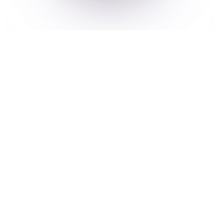
FAITES LA PROMOTION DE LA MUSIQUE
AVEC PRE-SAVE SMARTLINKS
Faites la promotion de la
musique avec Pre-Save
SmartLinks
Conservez tous vos liens importants dans
un seul endroit facile d'accès et permettez
aux fans de choisir de recevoir des mises
à jour par e-mail directement depuis