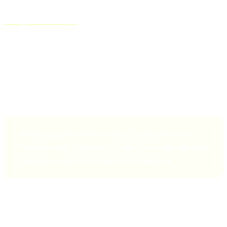
artistes Ditto des fichiers générés automatiquement et gratuitement
Ditto pour SmartLinks
.
Nos SmartLinks pré-enregistrés vous offrent un moyen simple
d'envoyer votre musique sur toutes les principales plateformes via un
seul lien.
Astuce
: ajoutez votre compte SmartLink à vos
biographies Instagram et X pour permettre aux fans
de trouver plus facilement votre musique.
Vos SmartLinks Ditto seront accessibles 48 heures après que votre