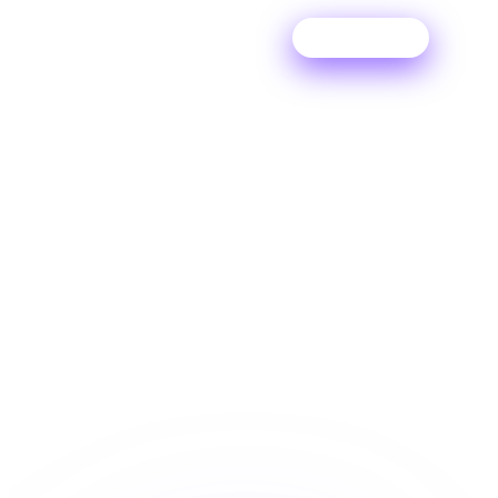
Essai gratuit
OUTIL DITTO
Créez un lien Pre-Save
Spotify gratuit
Permettez à vos fans de pré-ajouter votre
musique à leurs bibliothèques Spotify et Apple
Music grâce à la fonction SmartLink de pré-
enregistrement gratuite de Ditto Music.
INSCRIS-TOI GRATUITEMENT
→