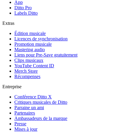
App
Ditto Pro
Labels Ditto
Extras
Édition musicale
Licences de synchronisation
Promotion musicale
Mastering audio
Liens pour Pre-Save gratuitement
Clips musicaux
YouTube Content ID
Merch Store
Récompenses
Entreprise
Conférence Ditto X
Critiques musicales de Ditto
Parraine un ami
Partenaires
Ambassadeurs de la marque
Presse
Mises à jour