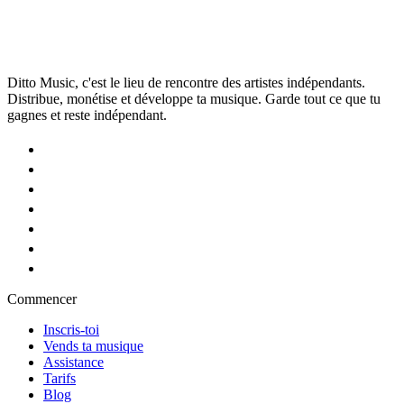
Ditto Music, c'est le lieu de rencontre des artistes indépendants.
Distribue, monétise et développe ta musique. Garde tout ce que tu
gagnes et reste indépendant.
Commencer
Inscris-toi
Vends ta musique
Assistance
Tarifs
Blog