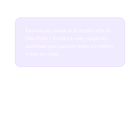
Êtes-vous au courant de la dernière offre de
Ditto Perks ? Accédez à votre compte dès
maintenant pour parcourir toutes nos remises
et tous nos outils.
Join the conversation