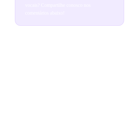
vocais? Compartilhe conosco nos
comentários abaixo!
Join the conversation
READ NEXT