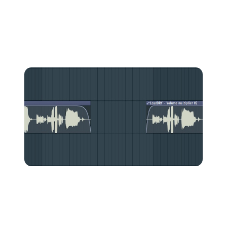
esses ruídos vão se sobrepor e você vai acabar ouvindo-
os. Você não quer que isso aconteça, então é melhor
eliminá-los. Uma boa maneira de fazer isso é
fazer um
fade in e um fade out
.
Corte o silêncio, diminua gradualmente o volume da
primeira parte e aumente gradualmente o da seguinte.
Algumas gravações podem até apresentar
ruído