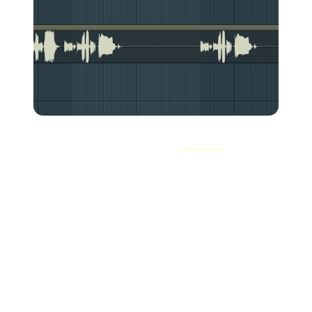
Esse ruído indesejado pode ser o
microfone
e do seu
ambiente de gravação. Ou, se você estiver gravando em
um estúdio caseiro no quarto, o microfone pode captar
ruídos como o farfalhar das suas roupas ou o barulho
dos seus pés no chão. Mesmo que você não os ouça,
eles estão lá
.
Em uma gravação feita de uma só vez, isso não é um
grande problema. Mas, se você estiver trabalhando em
um projeto no qual gravou várias faixas separadas,