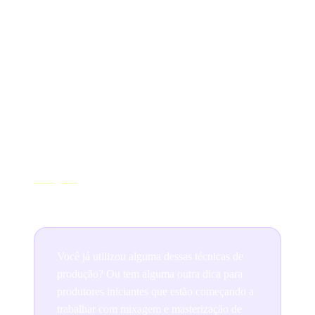
Sobre o autor
Olá, sou o Marlon e sou o fundador da Producer
Academy no Instagram, uma plataforma de
aprendizagem para produtores musicais como esta aqui
da Ditto. Se você quer dicas diárias sobre produção
musical e um professor particular que responda às suas
perguntas (de graça) e gostou deste post, visite-me no
Instagram
.
Você já utilizou alguma dessas técnicas de
produção? Ou tem alguma outra dica para
produtores iniciantes que estão começando a
trabalhar com mixagem e masterização de