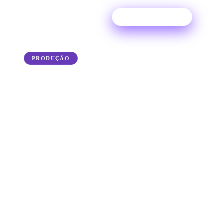
Experimente grátis
← Back to the blog
PRODUÇÃO
Como realizar a mixagem
de vocais de forma
profissional em 8 passos
A faixa vocal pode ser o elemento mais
importante da sua mixagem; por isso, siga estas
etapas para mixar vocais de forma profissional e
obter um som com qualidade de estúdio.
25 June 2025
·
Ditto Music