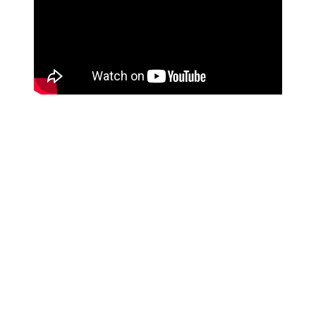
Como fazer a mixagem de
vocais:
Guia passo a passo para
produção musical
Em geral, há oito etapas básicas a serem levadas em
consideração — e é melhor segui-las nesta ordem...
Capítulos