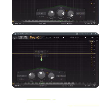
Eu uso o
Fabfilter Pro Q3
plug-in aqui. Se você quiser
um bom
grátis
opção, recomendo a
Equalizador TDR
Nova
.