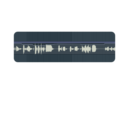
volume agora, você não só influenciará a percepção dos
ouvintes, mas também o que seus plug-ins farão mais
adiante na cadeia de mixagem.
3. Auto-Tune (opcional)
Alguns artistas usam o autotune como elemento
criativo. Outros, simplesmente porque não sabem
cantar. O autotune não é um elemento obrigatório na
sua cadeia de mixagem vocal, portanto, cabe a você
decidir se quer usá-lo ou não.