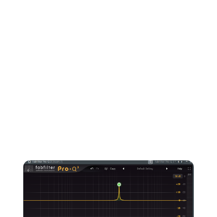
baixas indesejadas abaixo de 120 Hz
, você pode
atenuar algumas frequências médias-altas (por volta de
250-400 Hz) ou simplesmente fazer uma varredura com
um Q alto no filtro para identificar as frequências
incômodas e atenuá-las.
Para isso, crie um filtro em forma de sino com um Q
muito alto e um realce significativo (como +10 dB). Em
seguida, percorra o espectro de frequências e, sempre
que encontrar uma frequência que soe incômoda, basta
transformar o realce de +10 dB em -3/-4 dB para
eliminar essa frequência (veja abaixo).