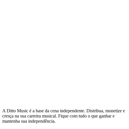
suas faixas.
PRODUÇÃO
AI for Music Production: 10 Tools to
Produce Like a Pro
Want to start producing like a pro? Get a helping
hand from AI and check out our list of the best AI
music production tools available to musicians.
29 Aug 2025
Read →
A Ditto Music é a base da cena independente. Distribua, monetize e
cresça na sua carreira musical. Fique com tudo o que ganhar e
mantenha sua independência.