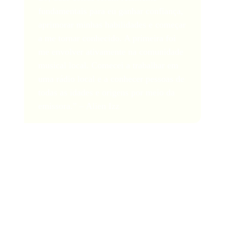
fundamentais para eu ganhar confiança,
aprimorar minhas habilidades e começar
a me tornar conhecido. A primeira foi
me envolver ativamente na comunidade
musical local. Comecei a trabalhar em
uma rádio local e a conhecer pessoas de
todas as idades e origens por meio da
emissora.” – Alien Izz
10. Não desista!
Tornar-se um DJ independente é uma jornada que exige
dedicação e persistência. A indústria musical é
dinâmica, por isso esteja aberto a se adaptar às novas