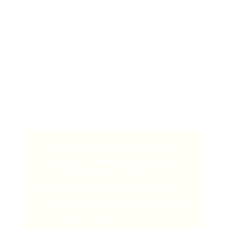
Assim como as bandas e os artistas solo precisam
cultivar seu próprio som específico, os DJs precisam
definir seu estilo particular e decidir qual será o som em
torno do qual construirão sua carreira.
Use outros artistas que você é fã deles como referência
e comece a brincar com certos sons ou samples que
você aprecia. Este é o início da sua jornada, então não
tenha medo de experimentar!
“Compor loops, batidas e riffs é muito
divertido e um bom ponto de partida,
mas é preciso finalizar as faixas.
Esforce-se para organizá-las em um
formato de faixa completa — use outras
faixas como referência e para obter