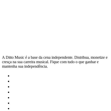
aperfeiçoar suas músicas, selecionamos 10 que podem
9 Sept 2025
Read →
ajudar os músicos a compor músicas melhores.
A Ditto Music é a base da cena independente. Distribua, monetize e
cresça na sua carreira musical. Fique com tudo o que ganhar e
mantenha sua independência.