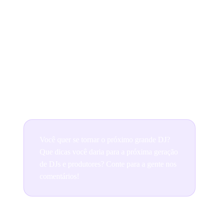
pode conquistar seu próprio espaço, deixar sua marca
na indústria musical e proporcionar experiências
inesquecíveis ao seu público.
Então, vá para as pick-ups, faça a mixagem de suas
batidas e deixe sua criatividade brilhar. Sua jornada
como DJ independente está apenas começando!
Você quer se tornar o próximo grande DJ?
Que dicas você daria para a próxima geração
de DJs e produtores? Conte para a gente nos
comentários!