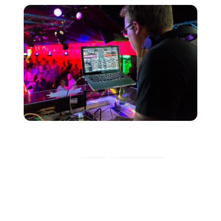
Tomemos Fred Again.. como exemplo. Seu estilo
honesto e pessoal
marketing nas redes sociais
Isso
levou-o a esgotar turnês mundiais, além de ser a atração
principal do Glastonbury e do Coachella em 2023.
Grande parte do hype em torno de Fred's veio de sua
marca, um simples '..' — que foi usado em seus
produtos e discografia, além de ser utilizado para