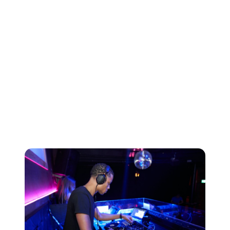
iniciantes
Antes de mergulhar de cabeça no mundo vasto e
diversificado do DJing, é fundamental se familiarizar
com vários gêneros musicais. Explore tudo, desde
música eletrônica até hip-hop, techno, house e muito
mais. Seu gosto musical único é o que vai diferenciá-lo
de todos os outros e ajudá-lo a construir seu nicho
como DJ — sem falar na inspiração tão necessária para
você dar os primeiros passos.