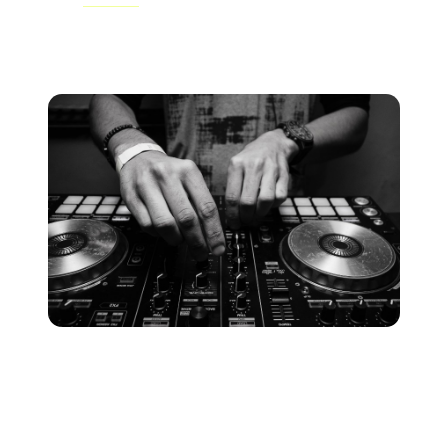
compartilhamento de discos de DJs para ter acesso a
uma ampla seleção musical.
4. Defina o seu som