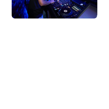
Como começar a trabalhar como
DJ em 2026
1. Aprenda o básico sobre como ser DJ
Está de olho nos alto-falantes ou fones de ouvido mais
recentes? Calma lá. Provavelmente é melhor entender
bem os fundamentos do DJing antes de gastar uma
fortuna em um equipamento novo e sofisticado
Configuração de um estúdio caseiro
. Alguns tópicos