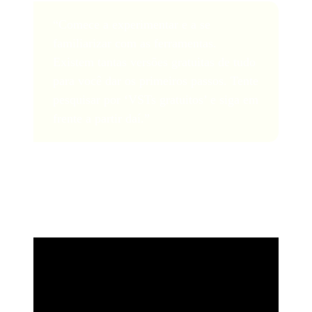
“Comece a experimentar e a se
familiarizar com as ferramentas.
Existem tantas versões gratuitas de tudo
para você dar os primeiros passos. Tente
pesquisar por ‘VSTs gratuitos’ e siga em
frente a partir daí.”
Você também pode conferir nossa lista dos melhores
VSTs gratuitos abaixo: