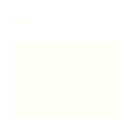
comentar e compartilhar.
Alien Izz
é um produtor e DJ independente que mora
em Liverpool:
“Para mim, foi muito importante gravar
mixagens em casa e lançá-las. Além de
ser uma ótima maneira de atrair mais
promotores, descobri que era um
excelente exercício para pensar em
como abordar e executar um set sem a
pressão de um público assistindo.” -
Alien Izz
Alguns dos melhores lugares para os DJs