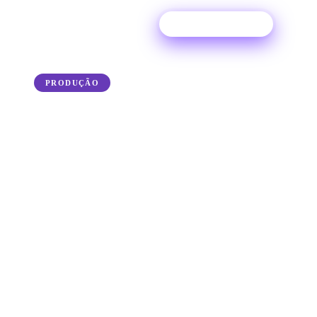
Experimente grátis
← Back to the blog
PRODUÇÃO
Como se tornar um DJ: 10
dicas para começar a
trabalhar como DJ em
2026
Mergulhe no mundo do DJing com nossas 10
principais dicas para se tornar um DJ. Siga os
conselhos de produtores independentes e faça
seu nome na cena eletrônica!