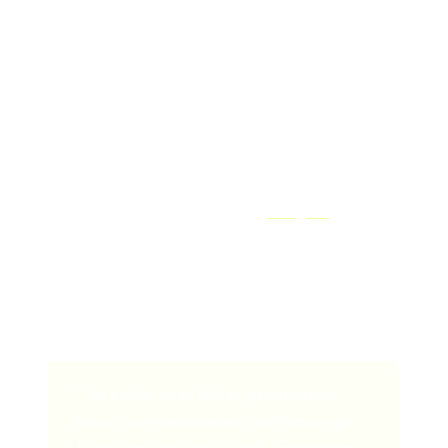
Opa! Ocorreu um erro ao enviar o formulário.
6. Divulgue-se na internet
Ao desenvolver sua marca, você precisará aproveitar o
poder das redes sociais e das plataformas online para
mostrar seu talento. Crie perfis em
Instagram
e no
SoundCloud para compartilhar suas mixagens, interagir
com seu público e conquistar seguidores. Publique
conteúdo regularmente, interaja com seu público e faça
contatos com outros artistas e promotores locais.
“Ao enviar suas faixas, encare isso
como uma candidatura a um emprego.