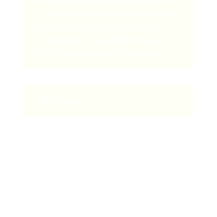
Faça com que cada e-mail, mensagem
ou DM seja pessoal e único. E escolha
gravadoras e casas de show que você
tenha certeza de que estão abertas a
tocar e lançar músicas como as suas.”
- O Ciclista
7. Gravar e compartilhar mixagens
Gravar suas mixagens é fundamental para mostrar suas
habilidades e ganhar visibilidade. Envie suas mixagens
para plataformas como
YouTube
. Compartilhe-os nas
redes sociais e incentive seus seguidores a ouvir,