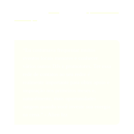
musical. Participe de eventos locais, interaja com outros
DJs, produtores e
locais
para explorar
oportunidades de
colaboração
. As parcerias podem apresentar você a
novos públicos e ampliar seu alcance.
“Eu costumava frequentar muitos
eventos locais menores e conhecer
vários outros DJs e promotores. Ter essa
rede de contatos ao seu redor é
realmente importante para obter apoio e
inspiração nos primeiros meses e,
naturalmente, mais oportunidades
surgem quando você investe sua energia
na cena.” - Alien Izz