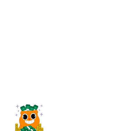
TORNE-SE UM AFILIADO
→
LOGIN DE A