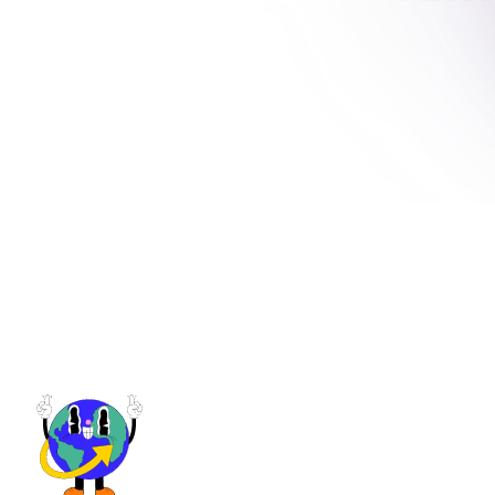
FILIADO
→