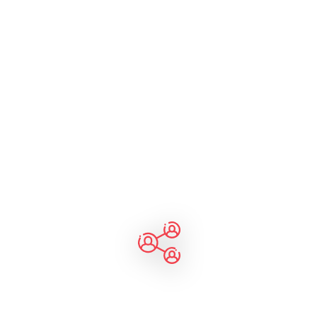
 pagamento
ebido para ser fácil de usar e
ades dos afiliados.