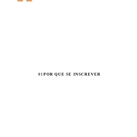
Cookies de 90 dias
Atribuímos todas as vendas a você por
um período de três meses.
01
POR QUE SE INSCREVER
 que se cadastra
rama de Afiliad
Ditto Music.