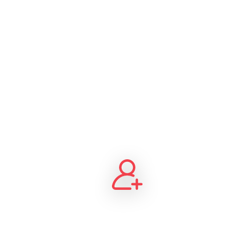
primeiro
Nosso programa de afiliados de música foi conc
oferecer um acompanhamento preciso das ativid