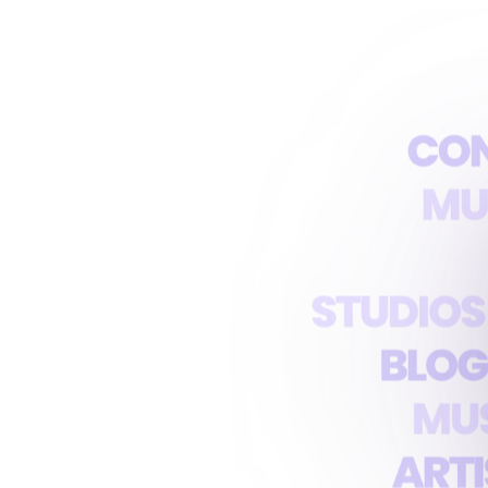
Cresça
Seja Assinado
Preços
Avaliações
Dicas
e
usic e ganhe dinheiro
aiores plataformas de