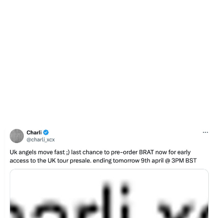
clipes promocionais ou conteúdo de bastidores para incentivar seus
seguidores a salvarem seu lançamento.
Ofereça incentivos aos fãs para que economizem até 10% em sua
loja de produtos ou tenham acesso antecipado a uma próxima
promoção de turnê. Charli XCX fez algo semelhante recentemente
ao anunciar seu BRAT UK Arena Tour.