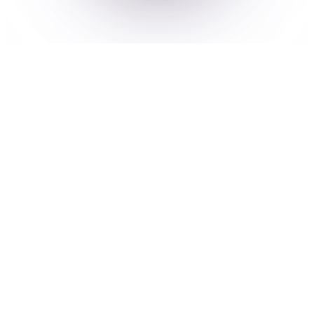
PROMOVA MÚSICAS COM SMARTLINKS PRÉ-
SALVOS
Promova músicas com
SmartLinks pré-salvos
Mantenha todos os seus links
importantes em um local de fácil acesso e
permita que os fãs optem por receber
atualizações por e-mail diretamente do
seu Ditto SmartLinks pré-salvo gratuito.