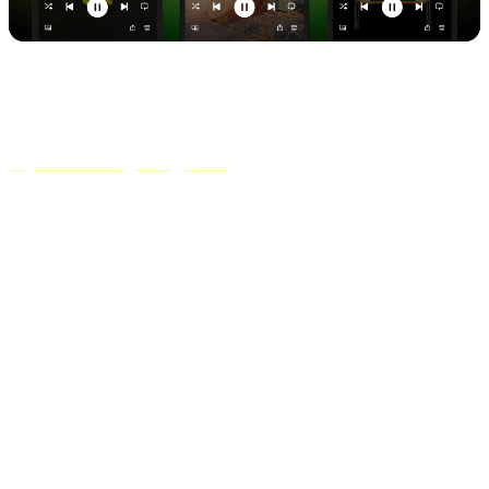
O Spotify também está trabalhando no lançamento de seu novo
Páginas de contagem regressiva
recurso. Essa nova atualização será
exibida em seu perfil de artista e permitirá que os fãs salvem seu
lançamento, verifiquem a lista de faixas, pré-encomendem seu
produto e fiquem de olho na contagem regressiva até seu
lançamento.
Como pré-salvar no Apple Music
Para aqueles de vocês que também
fazer upload de músicas para o