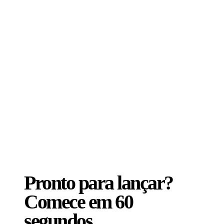
cadastro da obra principalmente para quem é
artista independente e terá que fazer tudo
sozinho.
”
Denis
18/05/2025 · BRASIL
Pronto para lançar?
Comece em
60
segundos.