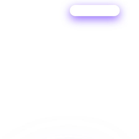
Experimente grátis
FERRAMENTA DA DITTO
Crie um link de Pre-
Save do Spotify
Permita que os fãs pré-adicionem suas músicas às
bibliotecas do Spotify e do Apple Music com um
SmartLink gratuito de pré-salvamento do Ditto
Music.
INSCREVA-SE GRATUITAMENTE
→