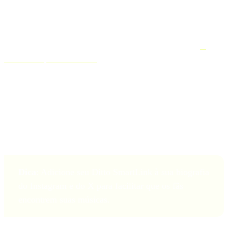
O que é um Ditto SmartLink?
Para tornar sua vida ainda mais fácil, também fornece a todos os
nossos artistas Ditto gratuitamente, gerados automaticamente
O
mesmo vale para SmartLinks
.
Nossos SmartLinks pré-salvos oferecem uma maneira fácil de enviar
sua música em todas as principais plataformas por meio de um único
link.
Dica
: Adicione seu Ditto SmartLink à sua biografia
do Instagram e do X para facilitar que os fãs
encontrem suas músicas.