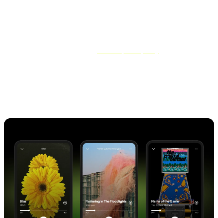
Se você estiver configurando um link de pré-salvamento no Spotify,
você também poderá usar as ferramentas exclusivas do Spotify for
Artists.
Você terá a opção de criar um
Canvas para Spotify
desenhe e crie
um vídeo em loop interessante e envolvente para acompanhar sua
música na plataforma.