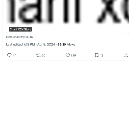
No entanto, não são apenas as postagens que chamam a atenção do
seu público. Concentre-se também em publicar histórias para atrair
fãs para seu link, oferecendo a eles uma maneira fácil de clicar e se
inscrever rapidamente. Você também pode usar as Histórias para
colocá-las em sua biografia, que pode incluir datas de turnês,
playlists, produtos e seu link de pré-salvamento.