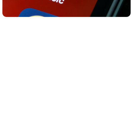
Você poderá direcionar os fãs para esses links antes de seu
lançamento e obter esse impulso positivo, assim como no Spotify e
usando seu Ditto SmartLink.
O Apple Music também descobriu que lançamentos com pré-adições
habilitadas tiveram audições significativamente maiores do que
aqueles sem — destacando que um número maior de fãs tende a
voltar a ouvir álbuns durante a primeira semana de lançamento.