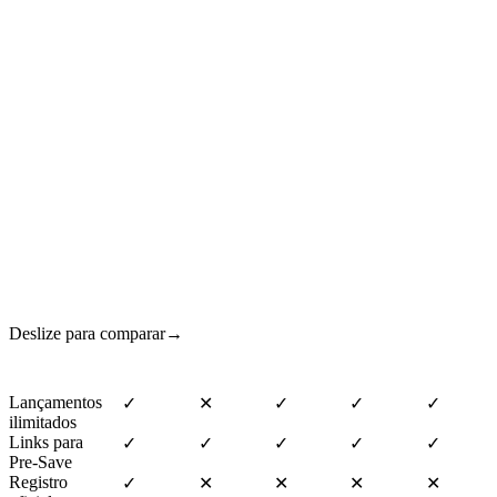
18/05/2025 · BRASIL
Como nos comparamos?
Deslize para comparar
→
Lançamentos
✓
✕
✓
✓
✓
ilimitados
Links para
✓
✓
✓
✓
✓
Pre-Save
Registro
✓
✕
✕
✕
✕