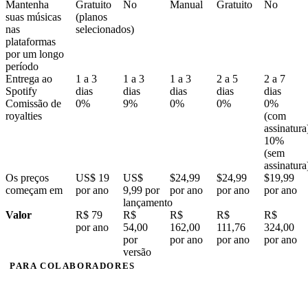
Mantenha
Gratuito
No
Manual
Gratuito
No
suas músicas
(planos
nas
selecionados)
plataformas
por um longo
período
Entrega ao
1 a 3
1 a 3
1 a 3
2 a 5
2 a 7
Spotify
dias
dias
dias
dias
dias
Comissão de
0%
9%
0%
0%
0%
royalties
(com
assinatura
10%
(sem
assinatura
Os preços
US$ 19
US$
$24,99
$24,99
$19,99
começam em
por ano
9,99 por
por ano
por ano
por ano
lançamento
Valor
R$ 79
R$
R$
R$
R$
por ano
54,00
162,00
111,76
324,00
por
por ano
por ano
por ano
versão
PARA COLABORADORES
É grátis
colaborar.