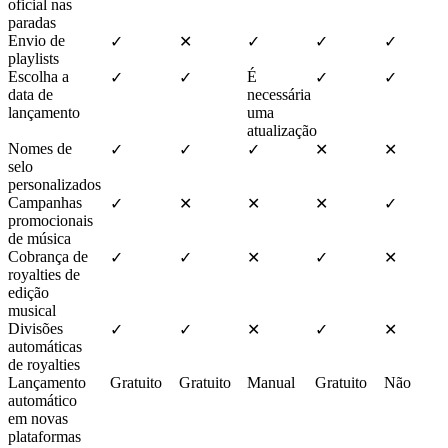
oficial nas
paradas
Envio de
✓
✕
✓
✓
✓
playlists
Escolha a
É
✓
✓
✓
✓
data de
necessária
lançamento
uma
atualização
Nomes de
✓
✓
✓
✕
✕
selo
personalizados
Campanhas
✓
✕
✕
✕
✓
promocionais
de música
Cobrança de
✓
✓
✕
✓
✕
royalties de
edição
musical
Divisões
✓
✓
✕
✓
✕
automáticas
de royalties
Lançamento
Gratuito
Gratuito
Manual
Gratuito
Não
automático
em novas
plataformas