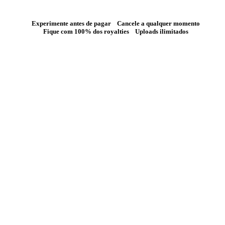
Experimente antes de pagar
Cancele a qualquer momento
Fique com 100% dos royalties
Uploads ilimitados
CONFIÁVEL
Não acredite só na