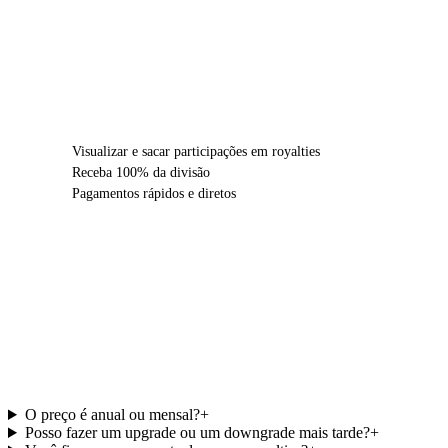
SAIBA MAIS
Visualizar e sacar participações em royalties
Receba 100% da divisão
Pagamentos rápidos e diretos
Perguntas frequentes
sobre preços da Ditto
Music.
O preço é anual ou mensal?
+
Posso fazer um upgrade ou um downgrade mais tarde?
+