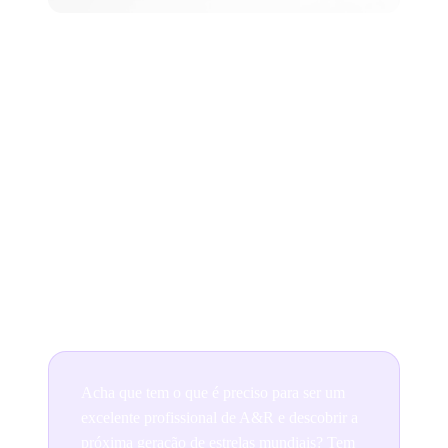
Agora, mais do que nunca, é fundamental fortalecer sua
presença nas redes sociais, ampliar seu público online e
divulgar sua música para alcançar e impressionar os
representantes de A&R.
Embora o A&R tenha tido que se adaptar à era do
streaming e das redes sociais, continua sendo a porta de
entrada para a indústria musical e desempenha um
papel fundamental no desenvolvimento das tendências
e da cultura musicais.
Acha que tem o que é preciso para ser um
excelente profissional de A&R e descobrir a
próxima geração de estrelas mundiais? Tem