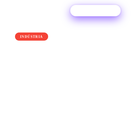
Experimente grátis
← Back to the blog
INDÚSTRIA
O que é A&R e como
funciona?
O que exatamente faz um A&R e o que
significa essa sigla?
25 June 2025
·
Ditto Music