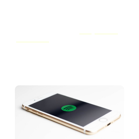
A&R era realizada em campo, em shows e festivais.
Embora esse aspecto do A&R continue sendo
extremamente importante, hoje em dia a maioria dos
artistas é descoberta por meio de
estratégias atraentes
para redes sociais
e fontes da internet — especialmente
plataformas voltadas para música, como o TikTok e o
Spotify. Conseguir um lugar em uma plataforma
popular é uma maneira infalível de chamar a atenção de
todos os nomes importantes da indústria musical.