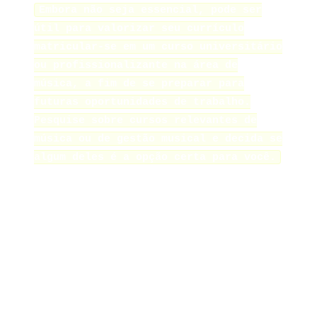
Embora não seja essencial, pode ser
útil para valorizar seu currículo
matricular-se em um curso universitário
ou profissionalizante na área de
música, a fim de se preparar para
futuras oportunidades de trabalho.
Pesquise sobre cursos relevantes de
música ou de gestão musical e decida se
algum deles é a opção certa para você.
Características úteis de bons
profissionais de A&R
Quer você consiga ou não um estágio em uma