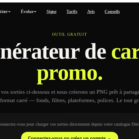
iser
Évolue
Signe
Tarifs
Avis
Conseils
OUTIL GRATUIT
nérateur de
car
promo.
vos sorties ci-dessous et nous créerons un PNG prêt à partage
e format carré — fonds, filtres, plateformes, polices. Le tout g
onnectez-vous pour charger vos sorties directement depuis votre catalogue Ditt
Connectez-vous ou créez un compte →