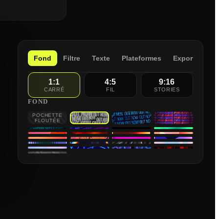
Fond
Filtre
Texte
Plateformes
Exporter
1:1
4:5
9:16
CARRÉ
FIL
STORIES
FOND
POCHETTE
Out Now
Out Now #2
Pre-Save
FLOUTÉE
New Release
New #2
Void Grid
Laser Mist
Hot Static
Inferno Pulse
Burn Glow
Pixel Blaze
Summer
Floral Heat
Vice Pink
Violet Shapes
Twilight Fade
Prism Flash
Chromawave
Iridescent
Holographic
Lightning
Soundwaves
City
Cracked