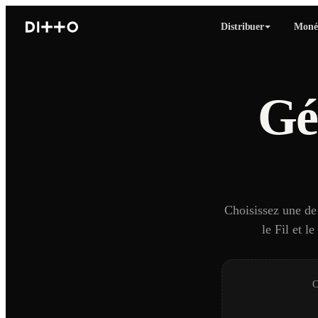
Distribuer
Monét
Gé
Choisissez une de 
le Fil et l
C