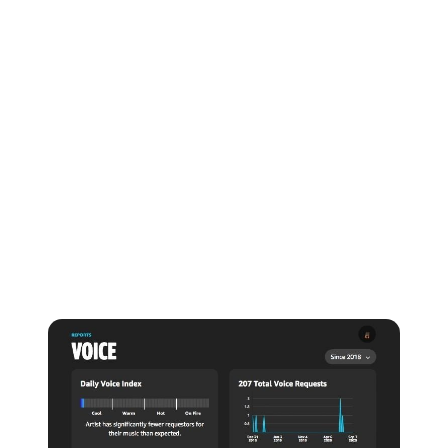
Voice via les plateformes. Chaque fois que quelqu'un
demande votre nom d'artiste, ou l'un de vos albums,
titres ou paroles, via certains équipements de
reconnaissance vocale d'Amazon, comme Alexa, il est
enregistré ici.
Daily Voice Index classe également les performances
de votre musique de « Cool » à « Fire », en fonction du
nombre de recherches vocales Alexa que vous avez
effectuées par rapport à la moyenne d'autres artistes
ayant le même public.