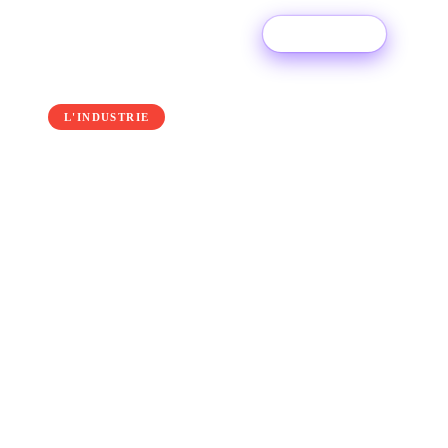
Essai gratuit
← Back to the blog
L'INDUSTRIE
Comment revendiquer
votre profil Amazon Music
for Artists
Amazon Music a lancé son nouvel outil
d'analyse pour les artistes et, à l'instar de
Spotify for Artists et Apple Music for Artists,
c'est un excellent moyen d'explorer les données
relatives à votre sortie et de découvrir qui
écoute vos morceaux.