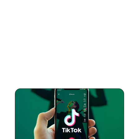
CONTINUE LENDO
Saiba mais sobre
TikTok
.
Artigos sobre como promover sua música no TikTok e
quanto você pode ganhar com os streams.