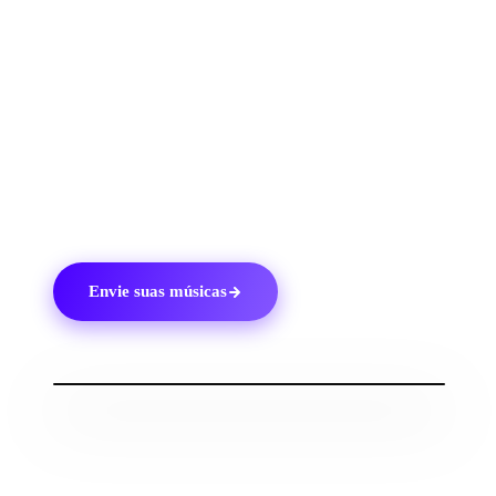
lançamento.
4.
Adicione quaisquer créditos e colaboradores que
você gostaria que fossem pagos pelo TikTok.
5.
Acesse as análises de streaming do TikTok e fique
com 100% dos seus royalties.
Envie suas músicas