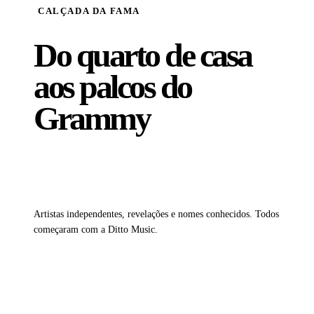
CALÇADA DA FAMA
Do quarto de casa
aos
palcos do
Grammy
Apoiando mais de 2 milhões de artistas em todo o mundo
Artistas independentes, revelações e nomes conhecidos. Todos
começaram com a Ditto Music.
Sam Smith
Tems
Karan Aulja
Sidh