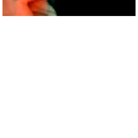
01
COMO COMEÇAR
Como colocar suas
músicas no TikTok
1.
Crie uma
conta gratuita no Ditto Music aqui
.
2.
Envie músicas para o TikTok usando o Ditto Release
Builder.
3.
Adicione sua capa e letra e escolha uma data de