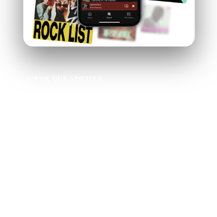
02
POR QUÉ SPOTIFY
¿Por qué subir
música a Spotify?
Millones de aficionados a la música de todo el mundo
usan Spotify para descubrir música nueva.
Cuando consigas música en Spotify con Ditto, también
obtendrás
un SmartLink de pre-salvado de Spotify
gratuito
para compartir con tus fans cada vez que