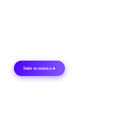
lances música nueva.
Los artistas también pueden acceder a información
sobre su música a través de
Spotify for Artists
y su panel
de control de Ditto.
Sube tu música
03
EL KIT DE HERRAMIENTAS DE DITTO