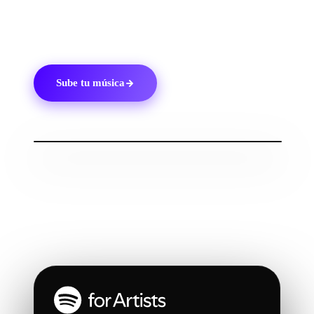
subir música a Spotify
y haz un seguimiento de tu
progreso.
Sube tu música