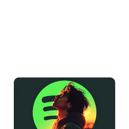
SIGUE LEYENDO
Más información
sobre
Spotify
.
Artículos sobre cómo promocionar tu música en Spotify
y cuánto puedes ganar con las reproducciones.