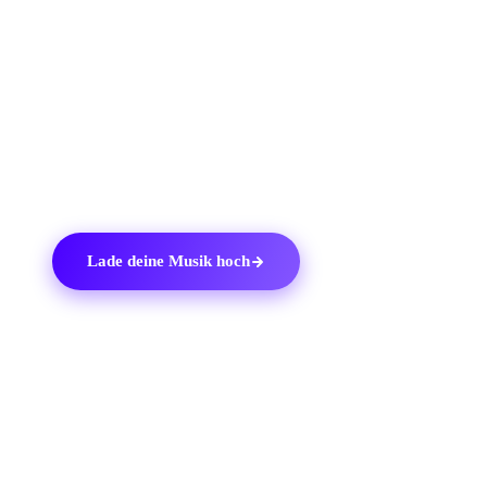
du außerdem
einen kostenlosen Spotify Pre-Save
SmartLink
, den du jedes Mal, wenn du neue Musik
veröffentlichst, mit deinen Fans teilen kannst.
Künstler können außerdem über
Spotify for Artists
und
ihr Ditto-Dashboard Einblicke in ihre Musik erhalten.
Lade deine Musik hoch