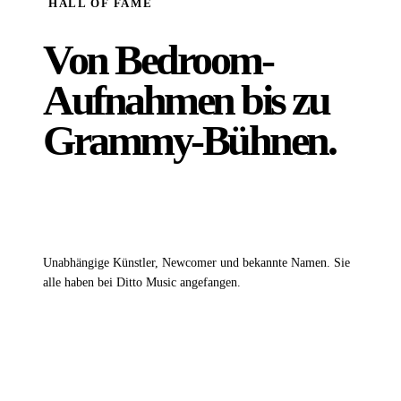
HALL OF FAME
Von Bedroom-
Aufnahmen bis zu
Grammy-Bühnen.
Wir unterstützen weltweit über 2 Millionen Künstler
Unabhängige Künstler, Newcomer und bekannte Namen. Sie
alle haben bei Ditto Music angefangen.
Sam Smith
Tems
Karan Aulja
Sid
Über 4 Milliarden Streams
Über 1 Milliarde