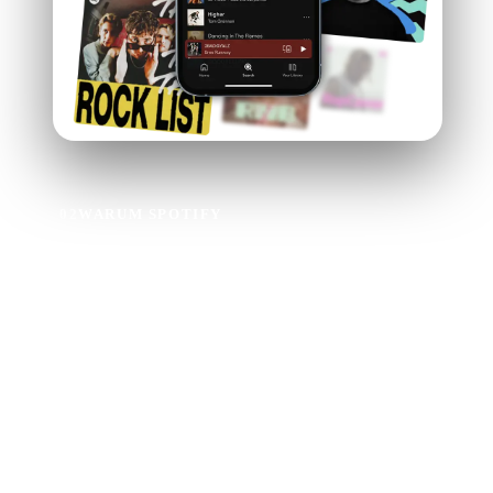
02
WARUM SPOTIFY
Warum Musik auf
Spotify hochladen?
Millionen von Musikfans auf der ganzen Welt nutzen
Spotify, um neue Musik zu entdecken.
Wenn du mit Ditto Musik auf Spotify hochlädst, erhältst