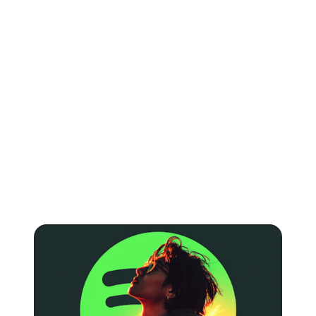
WEITERLESEN
Mehr über
Spotify
.
Artikel darüber, wie du deine Musik auf Spotify
promotest und wie viel du mit Streams verdienen
kannst.