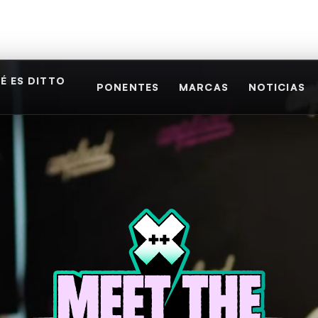
Crecer
Fíchate
Precios
Opiniones
Consejos
É ES DITTO
PONENTES
MARCAS
NOTICIAS