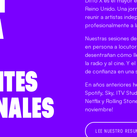
N
Ditto X es el mayor 
Reino Unido. Una jor
A
reunir a artistas ind
profesionalmente a l
Nuestras sesiones d
en persona a locutor
desentrañan cómo lle
la radio y al cine. Y
NTES
de confianza en una s
En años anteriores 
Spotify, Sky, ITV St
NALES
Netflix y Rolling Sto
noviembre!
.
LEE NUESTRO RESU