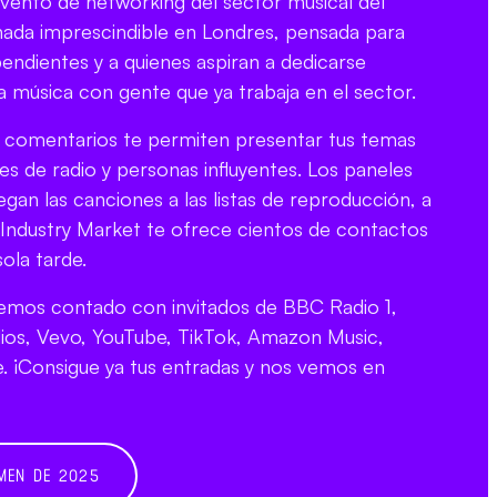
evento de networking del sector musical del
nada imprescindible en Londres, pensada para
ependientes y a quienes aspiran a dedicarse
a música con gente que ya trabaja en el sector.
e comentarios te permiten presentar tus temas
es de radio y personas influyentes. Los paneles
gan las canciones a las listas de reproducción, a
 el Industry Market te ofrece cientos de contactos
ola tarde.
hemos contado con invitados de BBC Radio 1,
udios, Vevo, YouTube, TikTok, Amazon Music,
ne. ¡Consigue ya tus entradas y nos vemos en
MEN DE 2025