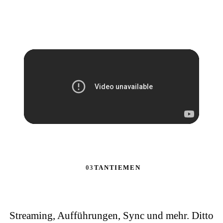
MEHR ZUM THEMA SYNC
→
03
TANTIEMEN
Jede Tantieme,
die dir
zusteht.
Streaming, Aufführungen, Sync und mehr. Ditto