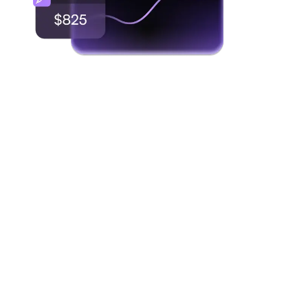
02
SO FUNKTIONIERT’S
Von der
Anmeldung bis zur
erste Auszahlung.