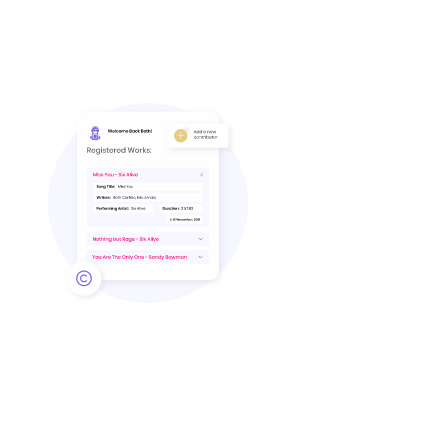
bekommen.
Registriere
weltweit
unbegrenzt viel
Musik
Wir melden deine Musik weltweit für
Tantiemen bei Musikverlagen an,