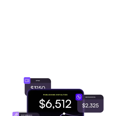
ausgestrahlt wird. Du kannst sogar jedes
Mal zusätzliche Tantiemen vom
Musikverlag sichern, wenn deine Musik
auf Spotify, Apple Music und YouTube
gestreamt wird.
LOS GEHT’S
→