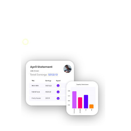
Kunden an und bewirb dich für diejenigen,
die zu deinem Stil passen. Wenn unser Sync-
Team der Meinung ist, dass es passt, werden
wir es einreichen.
ÜBER SYNC
→