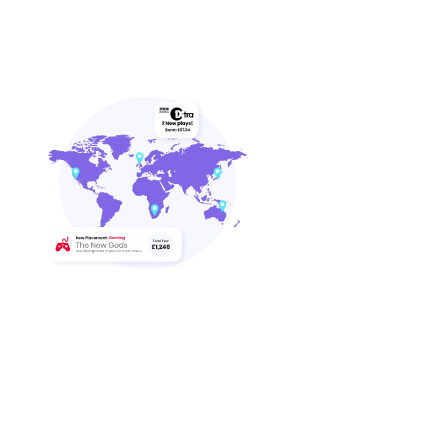
gesamten Branche nirgendwo sonst
finden.
Neue Tantiemen &
Sync-
Möglichkeiten
Erschließe dir neue Tantiemen und
gewinne weltweit an Bekanntheit.
Verdiene Tantiemen jedes Mal, wenn
deine Musik live gespielt oder gehört