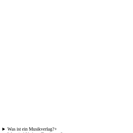
Schwierigkeiten, meine Musik zu vertreiben,
weil viele Plattformen so kompliziert waren.
Aber nicht mit Ditto!
”
Kyle Butler
14. MAI 2026 · USA
Häufig gestellte Fragen
zum Musikverlag.
Was ist ein Musikverlag?
+