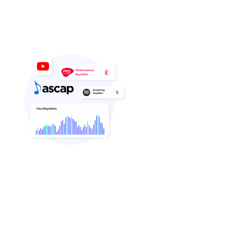
während du das volle Eigentumsrecht
und das Urheberrecht behältst.
Faire und direkte
Zahlungen
Wir behalten nur 10 % Provision auf die
von uns eingezogenen Verlags-
Tantiemen ein – den Rest behältst du.
Ein besseres Angebot wirst du in der