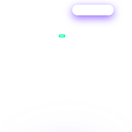
Kostenlos testen
EXKLUSIV
BEI
Musikverlag.
Vielleicht entgehen dir Tantiemen, von denen du
gar nicht wusstest, dass es sie gibt. Lass uns sie
sichern, was dir zusteht.
MELDE DICH BEI PRO AN
→
ÜBER DITTO PRO
→