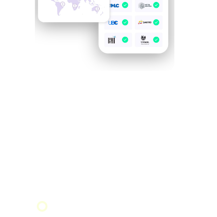
02
Sichere deine ausstehenden
Tantiemen ab
Sobald du registriert bist, machen wir uns
daran, alle dir zustehenden Tantiemen der
Musikverlage ausfindig zu machen und zu
sichern.