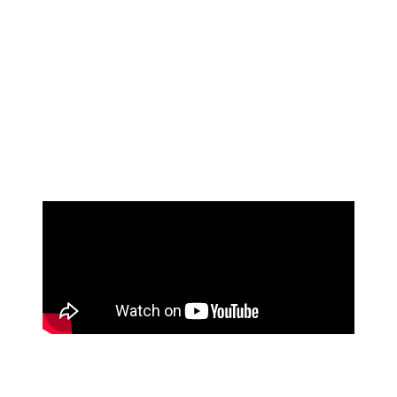
¿Qué son las regalías mecánicas?
Se adeudan regalías mecánicas cada vez que se hace
una copia de una composición musical (también
conocida como obra musical). Esto se aplica cuando se
recrea una canción en prácticamente cualquier formato.
En los días anteriores a los medios digitales, estas