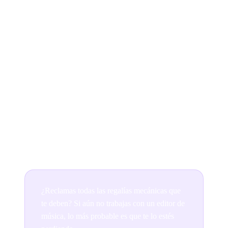
Ditto Music Publishing puede reclamar y pagar
todas las regalías mecánicas que se te adeuden.
Si aún no recibes regalías mecánicas, ¡te las estás
perdiendo! Cada transmisión o descarga genera estos
pagos adicionales, así que asegúrate de no dejar sobre
la mesa el dinero que te mereces.
Obtenga más información y regístrese en Ditto Music
Publishing aquí.
¿Reclamas todas las regalías mecánicas que
te deben? Si aún no trabajas con un editor de
música, lo más probable es que te lo estés