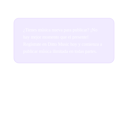
¿Tienes música nueva para publicar? ¡No
hay mejor momento que el presente!
Regístrate en Ditto Music hoy y comienza a
publicar música ilimitada en todas partes.
Join the conversation