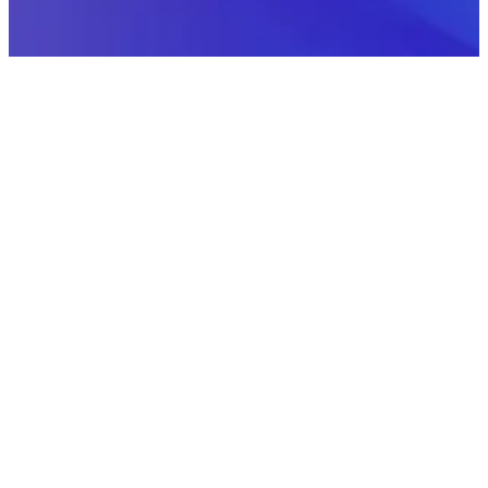
01
ERSTE SCHRITTE
So bringst du deine
Musik auf Pandora
1.
Erstelle ein
Ditto Music-Konto
.
2.
Reiche deine Musik bei Pandora ein und lade sie
zusammen mit deinem Cover und deinen Songtexten
hoch.