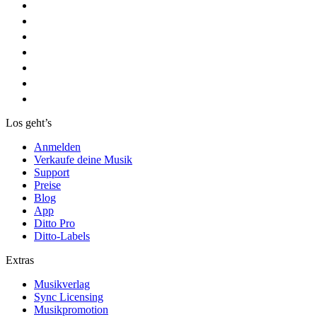
Los geht’s
Anmelden
Verkaufe deine Musik
Support
Preise
Blog
App
Ditto Pro
Ditto-Labels
Extras
Musikverlag
Sync Licensing
Musikpromotion