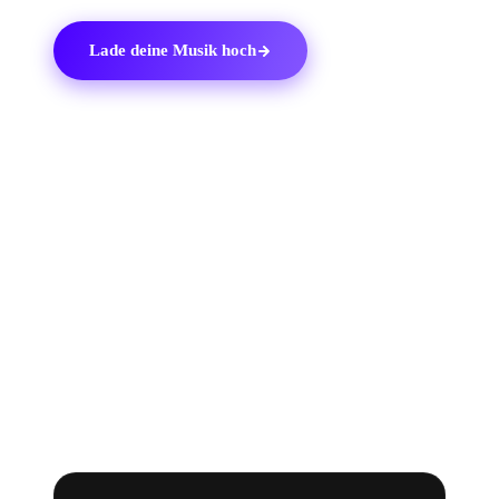
Lade deine Musik hoch
03
DAS DITTO-TOOLKIT
Warum
Ditto Music
.