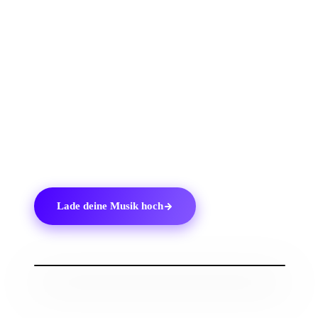
3.
Füge Mitwirkende und Co-Autoren hinzu, die direkt
von Pandora bezahlt werden sollen.
4.
Erhalte einen kostenlosen SmartLink, den du mit
deinen Fans teilen kannst.
5.
Sieh dir vollständige Verkaufsberichte an und behalte
100 % deiner Einnahmen.
Lade deine Musik hoch