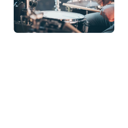
Wie geht man mit Antworten um
Wenn dir ein Festival-Slot angeboten wird, dann
herzlichen Glückwunsch! Reagieren Sie umgehend und
professionell, um die Details von allem zu bestätigen
und Sie dann auf den Tag vorzubereiten.
Wenn sie abgelehnt werden, ist es immer noch wichtig,
die Bücher für seine Zeit zu danken und Ihr Interesse,
Kunde zu sein, über zukünftige Optionen auf dem
Rennen. Du willst hier keine Brücken verbrennen. Die
Musikbranche ist unglaublich eng miteinander