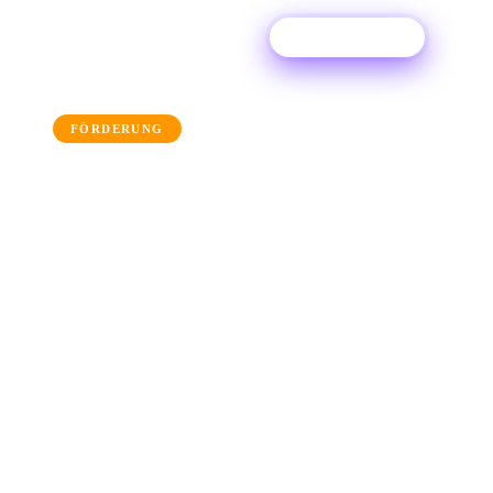
Kostenlos testen
← Back to the blog
FÖRDERUNG
Bewerben Sie sich für
Theaterfestivals &
Veranstaltungen auf der
ganzen Welt
Sie bleiben auf dem laufenden über die
neuesten kostenlosen Musikangebote aus der
ganzen Welt und bewerben sich für Festivals
und Veranstaltungen mit unserer Opportunities
Map.