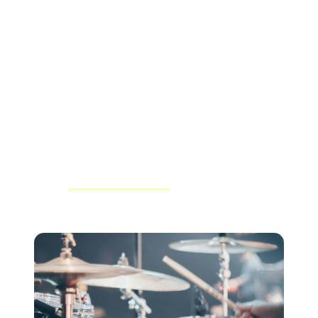
elektronischen Presseausweis (EPK) erstellen. This
important article contains important information about
your band and shows the festival book teams, how
organised and ernst du deine Musik.
Ein ausgefallenes, aktuelles EPK auf Ihrer
Künstlerwebsite signalisiert, dass Sie bereit sind,
Chancen zu ergreifen und ihr Festival mit dem gleichen
Maß an Engagement zu behandeln.
Lernen
wie man ein EPK baut
und verschenke die
Dinge in deinem eigenen Stil und deinem Branding.