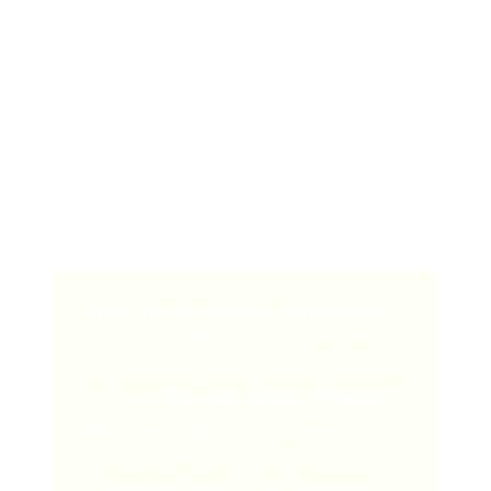
Je mehr
Diversity
, desto besser!
TIPP: PLANE DEINE BEITRÄGE
Und wenn es tatsächlich darum geht
Buchung
dein Inhalt, übersehe nicht den
Wert von
Tools zur sozialen Planung.
Sie können Apps wie verwenden
Agorapuls
und
Sozial gefragt
to
planning an content calendar and an