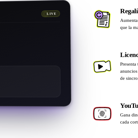
Regalí
LIVE
Aumenta t
0.00
£
que la ma
0.00
£
0
£
0.00
Licenc
£
0.00
£
Presenta 
anuncios 
de sincro
YouTu
Gana din
cada cort