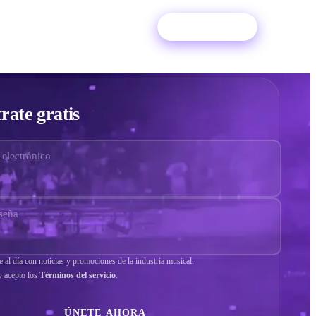
Iniciar sesión
Prueba gratis
ES
rate gratis
 electrónico
seña
al día con noticias y promociones de la industria musical.
y acepto los
Términos del servicio
.
ÚNETE AHORA