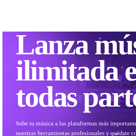
Distribuir
Monetizar
Lanza
mús
ilimitada
e
todas part
Sube tu música a las plataformas más importante
nuestras herramientas profesionales y quédate c