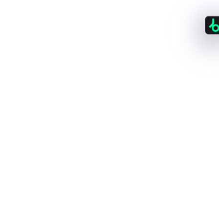
LATAFORMAS→
150
+
Tiendas y plataformas
Todos los grandes nombres que ya conoces,
además de muchos que aún no has descubierto.