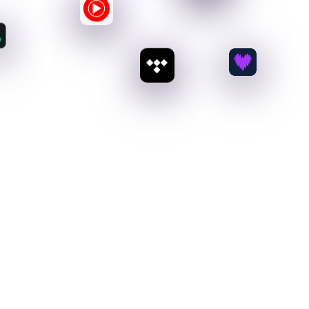
100
%
Pagos de regalías
Sin deducciones ni formularios fiscales
complicados. Te pagamos directamente el 100 %