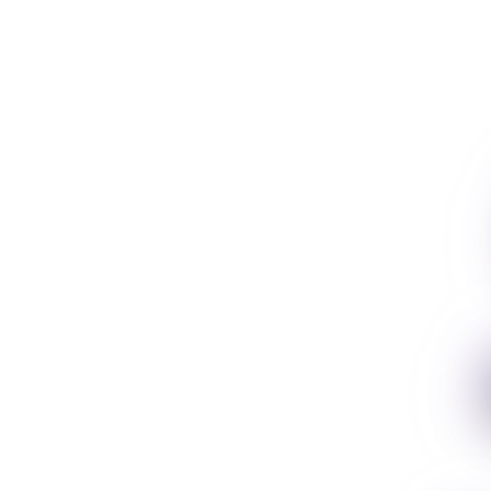
ión
mundial.
e existen: Spotify,
 Beatport y muchas