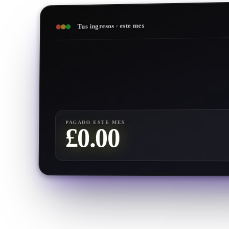
Tus ingresos · este mes
PAGADO ESTE MES
0.00
£