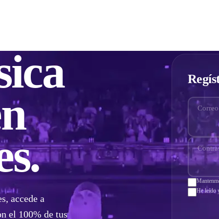
Crecer
Fíchate
Precios
Opiniones
Consejos
ica
Regíst
n
Correo
es.
Contra
Mantenme 
He leído 
s, accede a
on el 100% de tus