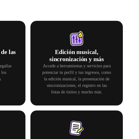
de las
Edición musical,
sincronización y más
egalías
Accede a herramientas y servicios para
 los
potenciar tu perfil y tus ingresos, como
.
la edición musical, la presentación de
sincronizaciones, el registro en las
listas de éxitos y mucho más.