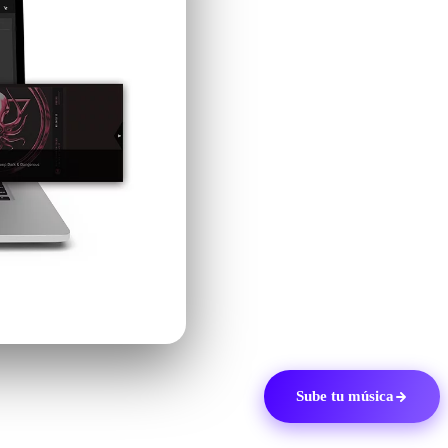
Si eres DJ, productor o artist
Beatport es fundamental para
Beatport es una de las mayor
electrónica, lo que la convier
una comunidad de fans de la 
Como socio oficial de Beatpor
sello en Beatport para impuls
conectar con otros artistas de
Sube tu música