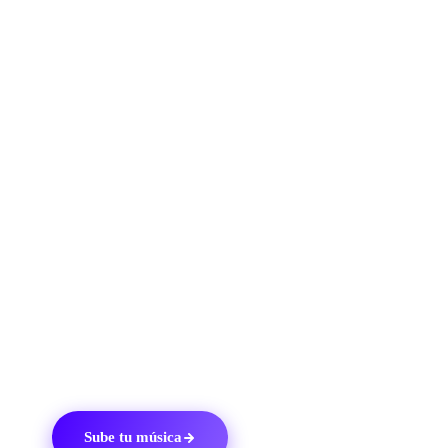
música en Be
1.
Crea una
cuenta de Ditto Music
.
2.
Crea un sello en Beatport a través de tu panel de control de 
3.
Sube tu música a Beatport con tu portada y la fecha de lanz
4.
Añade los créditos y colaboradores para repartir los ingreso
en Beatport.
5.
Recibe cifras de ventas periódicas y quédate con el 100 % d
derechos de autor que ganes.
Sube tu música