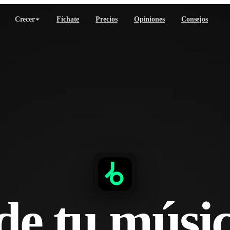
Crecer
Fíchate
Precios
Opiniones
Consejos
de tu músic