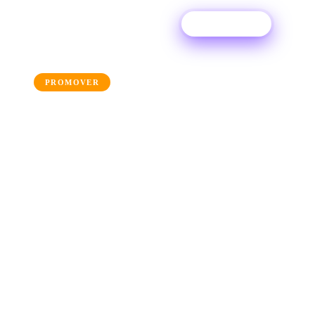
Prueba gratis
← Back to the blog
PROMOVER
Cuatro pasos para
garantizar las entrevistas
con los artistas en 2026
Descubre cómo conseguir entrevistas exclusivas
con revistas, blogs y periodistas musicales y haz
que tu música sea el centro de atención con
nuestros mejores consejos sobre cómo
conseguir entrevistas con artistas.