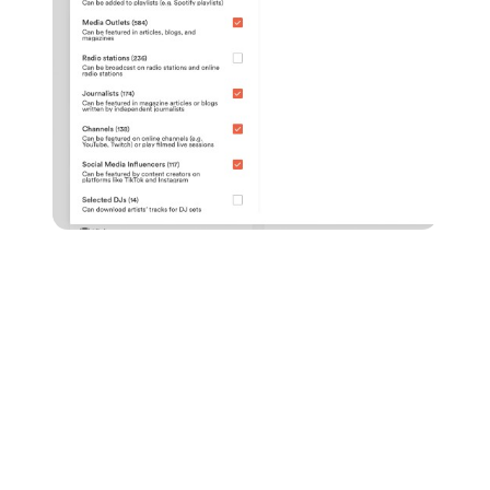
Groover: la forma más eficaz de
contactar a los entrevistadores
Una de las partes más difíciles de la industria de la
música es construir una red, especialmente cuando no
conoces a nadie al principio. Proporcionar un canal
directo que cierre la brecha entre tú y los jugadores
respetados de la industria musical es exactamente la