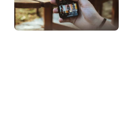
2. Reproduce programas en vivo
Además de ser una gran noticia para compartir, los
shows en vivo son sin duda el mejor lugar para
establecer contactos como artista. Hay dos maneras de
hacerlo:
Abierto a artistas más grandes