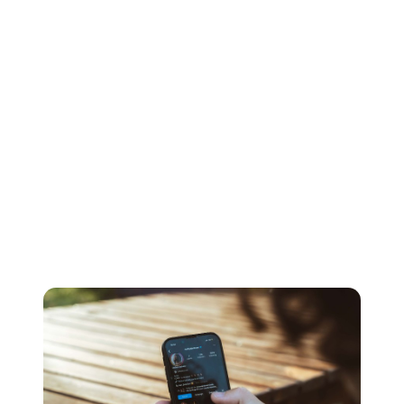
requiere un equilibrio. Asegúrese de no revelar
demasiado en Internet: a los entrevistadores no les
quedarán muchas preguntas por hacer. Es fácil
compartir en exceso en plataformas que valoran las
publicaciones de forma crónica, pero trata de encontrar
un equilibrio entre ser abierto con tus seguidores y
mantener las cartas cerca del pecho. Permitir que la
información importante sobre usted y su música se
publique principalmente en contextos formales, como
entrevistas, para que la gente se sienta más inclinada a
escuchar y conservar su valor.