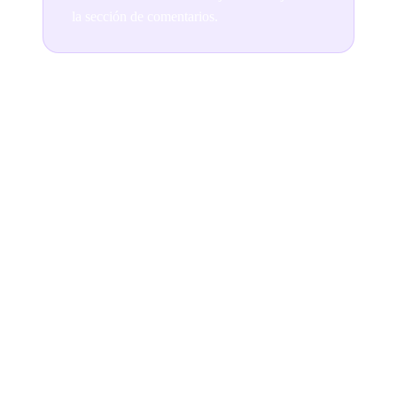
la sección de comentarios.
Join the conversation
READ NEXT