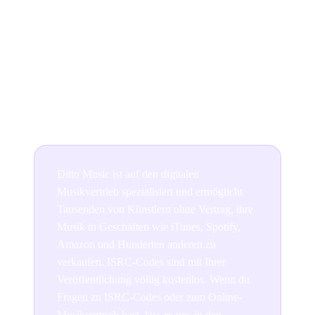
Nicht, es sei denn, es ist bei der PPL/Charts Company
registriert — was Ditto für Sie sortieren kann. Der
Einzelhändler meldet den Verkauf an die Chart
Company, aber wenn er nicht registriert ist, zählt er
nicht.
Ditto Music ist auf den digitalen
Musikvertrieb spezialisiert und ermöglicht
Tausenden von Künstlern ohne Vertrag, ihre
Musik in Geschäften wie iTunes, Spotify,
Amazon und Hunderten anderen zu
verkaufen. ISRC-Codes sind mit Ihrer
Veröffentlichung völlig kostenlos. Wenn du
Fragen zu ISRC-Codes oder zum Online-
Musikvertrieb hast, lass es uns in den