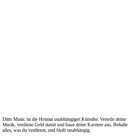
MUSIKINDUSTRIE
Beantragen Sie eine
Musikförderung:
Künstlerstipendien und
Unterstützung im Jahr 2026
Benötigen Sie finanzielle Unterstützung, um Ihnen
bei Ihren Musikprojekten zu helfen? Suche dich nicht
weiter. Unsere Music Funding Map wird regelmäßig
23 Apr 2026
Read →
mit den besten Finanzierungs- und
Zugangsmöglichkeiten aktualisiert, sodass Musiker
auf der ganzen Welt zur Verfügung stehen.
Ditto Music ist die Heimat unabhängiger Künstler. Verteile deine
Musik, verdiene Geld damit und baue deine Karriere aus. Behalte
alles, was du verdienst, und bleib unabhängig.