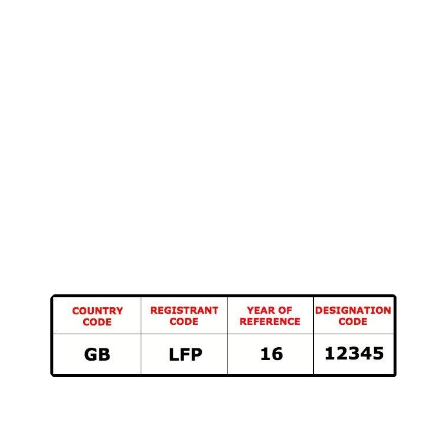
LFP
sind die eindeutigen Buchstaben, die deinem
Plattenlabel zugewiesen sind (bei Ditto Music ist unser
Code LFP)
16
ist das Jahr
12345
ist eine eindeutige Nummer, die vom Etikett
selbst vergeben wird. Die meisten Plattenfirmen weisen
sie sequentiell zu, sodass ihre erste Aufnahme von 2016
GB-LFP-16-00001 wäre.
Bisher ziemlich einfach, oder?